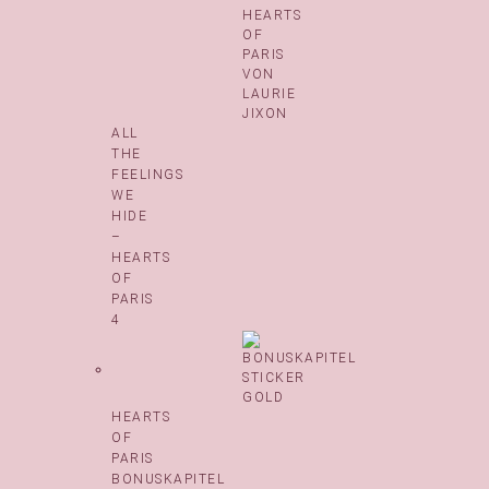
ALL
THE
FEELINGS
WE
HIDE
–
HEARTS
OF
PARIS
4
HEARTS
OF
PARIS
BONUSKAPITEL