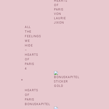
ALL
THE
FEELINGS
WE
HIDE
–
HEARTS
OF
PARIS
4
HEARTS
OF
PARIS
BONUSKAPITEL