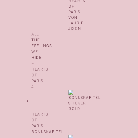
ALL
THE
FEELINGS
WE
HIDE
–
HEARTS
OF
PARIS
4
HEARTS
OF
PARIS
BONUSKAPITEL