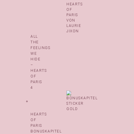
ALL
THE
FEELINGS
WE
HIDE
–
HEARTS
OF
PARIS
4
HEARTS
OF
PARIS
BONUSKAPITEL