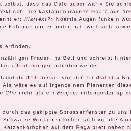
 selbst, dass das Date super war.« Sie schle
 hektisch ihre kastanienbraunen Haare aus de
ennt er:
Klartext?
« Noémis Augen funkeln wüt
ne Kolumne nur erfunden hat, weil sich sowas
 erfinden.
unzähligen Frauen ins Bett und schreibt hinter
das ich ab morgen arbeiten werde.
damit du dich besser von ihm fernhältst.« Noé
. Als wäre es auf irgendeinem Planenten dies
e Clic
mehr als ein
Bonjour
miteinander sprec
gt durch das gekippte Sprossenfenster zu uns
n. Schwarze Wolken schieben sich vor die Ab
rem Katzenkörbchen auf dem Regalbrett neben