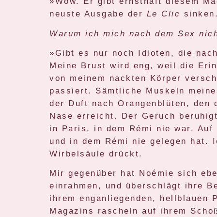
»Wow. Er gibt ernsthaft diesem Mä
neuste Ausgabe der
Le Clic
sinken.
Warum ich mich nach dem Sex nic
»Gibt es nur noch Idioten, die n
Meine Brust wird eng, weil die Er
von meinem nackten Körper versch
passiert. Sämtliche Muskeln meines
der Duft nach Orangenblüten, den 
Nase erreicht. Der Geruch beruhig
in Paris, in dem Rémi nie war. Auf
und in dem Rémi nie gelegen hat. 
Wirbelsäule drückt.
Mir gegenüber hat Noémie sich ebe
einrahmen, und überschlägt ihre B
ihrem enganliegenden, hellblauen P
Magazins rascheln auf ihrem Schoß,