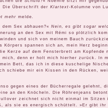
dchen die Schuld?« Noémie sitzt mir gegenüb
 Die Überschrift der
Klartext-
Kolumne von Lu
ht mehr
melde.
ach dem Sex abhauen?«
Nein, es gibt sogar we
innerung an den Sex mit Rémi so plötzlich ko
winden und sich von meinem Bauch zurückzieh
 Körpers spannen sich an, mein Herz beginnt 
die Kerze auf dem Fensterbrett am Kopfende 
t mich, denn er holt mich hierher zurück. In
 mein Bett, das ich in diese kuschelige Nisch
Ich schiebe mir ein Kissen in den Rücken, we
nso gegen eines der Bücherregale gelehnt, di
eine an den Knöcheln. Die Röhrenjeans betont
ullover zeichnet sich nicht einmal im Sitzen 
 als sie es energisch schüttelt. »Er gibt ihr 