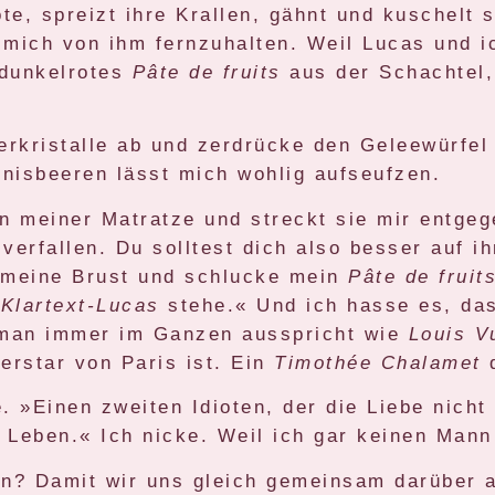
te, spreizt ihre Krallen, gähnt und kuschelt s
 mich von ihm fernzuhalten. Weil Lucas und i
 dunkelrotes
Pâte de fruits
aus der Schachtel,
kerkristalle ab und zerdrücke den Geleewürfe
nisbeeren lässt mich wohlig aufseufzen.
on meiner Matratze und streckt sie mir entge
 verfallen. Du solltest dich also besser auf i
 meine Brust und schlucke mein
Pâte de fruit
f
Klartext-Lucas
stehe.« Und ich hasse es, das
e man immer im Ganzen ausspricht wie
Louis V
erstar von Paris ist. Ein
Timothée Chalamet
d
. »Einen zweiten Idioten, der die Liebe nicht
em Leben.« Ich nicke. Weil ich gar keinen Ma
en? Damit wir uns gleich gemeinsam darüber a