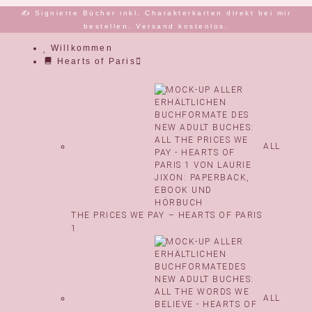
Zum
✍️ Signierte Bücher inkl. Charakterkarten direkt bei mir
Inhalt
bestellen. Versand kostenlos.
springen
Willkommen
Hearts of Paris
ALL
THE PRICES WE PAY – HEARTS OF PARIS
1
ALL