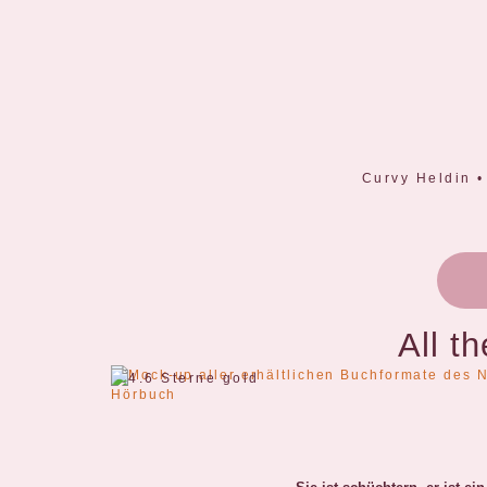
Curvy Heldin •
All t