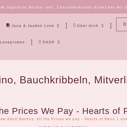
✍️ Signierte Bücher inkl. Charakterkarten direkt bei mir 
0
Juna & Jayden Love
Über mich
Leseproben
SHOP
ino, Bauchkribbeln, Mitverl
the Prices We Pay - Hearts of 