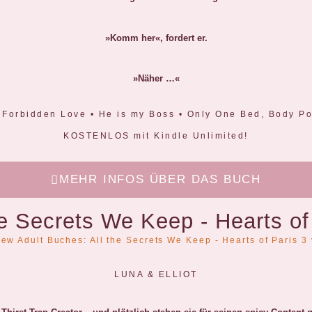
»Komm her«, fordert er.
»Näher …«
 Forbidden Love • He is my Boss • Only One Bed, Body Pos
KOSTENLOS mit Kindle Unlimited!
MEHR INFOS ÜBER DAS BUCH
he Secrets We Keep - Hearts of
LUNA & ELLIOT