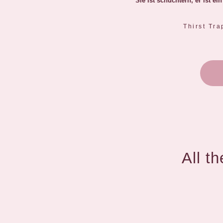
Sie ist schüchtern, er ist e
Thirst Tra
All t