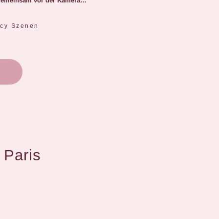
ent gemeinsam vor der Kamera…
picy Szenen
 Paris