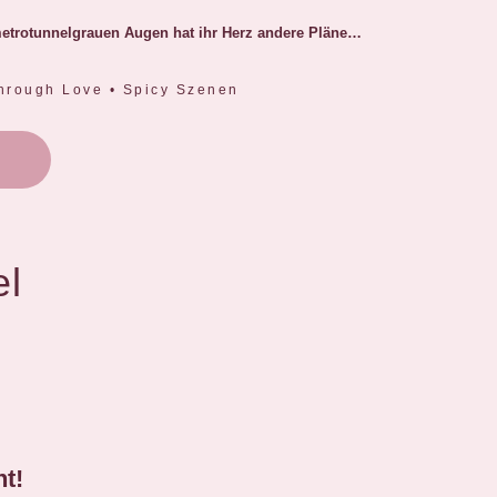
 metrotunnelgrauen Augen hat ihr Herz andere Pläne…
 Through Love • Spicy Szenen
el
t!