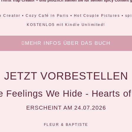
in Thirst Trap Creator – und plötzlich stehen sie für seinen spicy Cont
p Creator • Cozy Café in Paris • Hot Couple Pictures • s
KOSTENLOS mit Kindle Unlimited!
MEHR INFOS ÜBER DAS BUCH
JETZT VORBESTELLEN
he Feelings We Hide - Hearts of
ERSCHEINT AM 24.07.2026
FLEUR & BAPTISTE