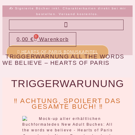
Zum
✍️ Signierte Bücher inkl. Charakterkarten direkt bei mir
Inhalt
bestellen. Versand kostenlos.
springen
0
0,00
€
Warenkorb
JUNA & JAYDEN LOVE
HEARTS-OF-PARIS BONUSKAPITEL
TRIGGERWARNUNG ALL THE WORDS
WE BELIEVE – HEARTS OF PARIS
TRIGGERWARUNUNG
‼️ ACHTUNG, SPOILERT DAS
GESAMTE BUCH! ‼️